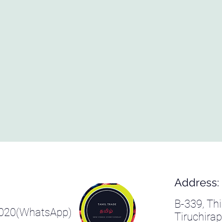
Address:
B-339, Th
2020(WhatsApp)
Tiruchirapp