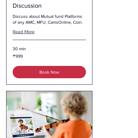
Discussion
Discuss about Mutual fund Platforms
of any AMC, MFU, CamsOnline, Coin.
Read More
30 min
999
₹999
இந்திய
ரூபாய்கள்
Book Now