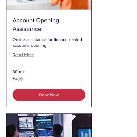
Account Opening
Assistance
Online assistance for finance related
accounts opening
Read More
30 min
499
₹499
இந்திய
ரூபாய்கள்
Book Now