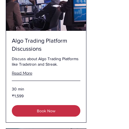
Algo Trading Platform
Discussions
Discuss about Algo Trading Platforms
like Tradetron and Streak.
Read More
30 min
1,599
₹1,599
இந்திய
ரூபாய்கள்
Book Now