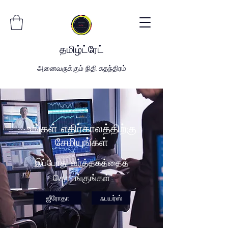
தமிழ்
ட்
ரேட்
அனைவருக்கும் நிதி சுதந்திரம்
உங்கள் எதிர்காலத்திற்கு
சேமியுங்கள்
இப்போது வர்த்தகத்தைத்
தொடங்குங்கள்
ஜீரோதா
ஃபயர்ஸ்