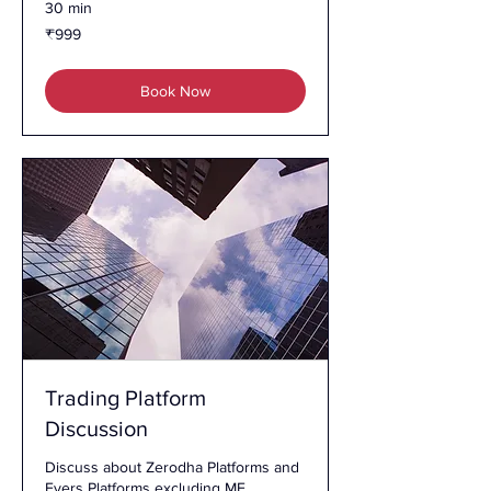
30 min
999
₹999
இந்திய
ரூபாய்கள்
Book Now
Trading Platform
Discussion
Discuss about Zerodha Platforms and
Fyers Platforms excluding MF